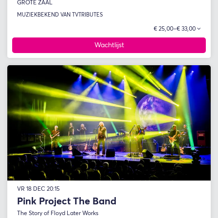
GROTE ZAAL
MUZIEK
BEKEND VAN TV
TRIBUTES
€ 25,00–€ 33,00
Wachtlijst
VR 18 DEC
20:15
Pink Project The Band
The Story of Floyd Later Works