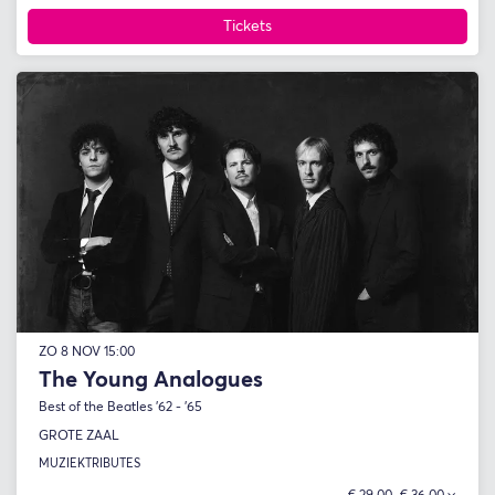
Tickets
ZO 8 NOV
15:00
The Young Analogues
Best of the Beatles '62 - '65
GROTE ZAAL
MUZIEK
TRIBUTES