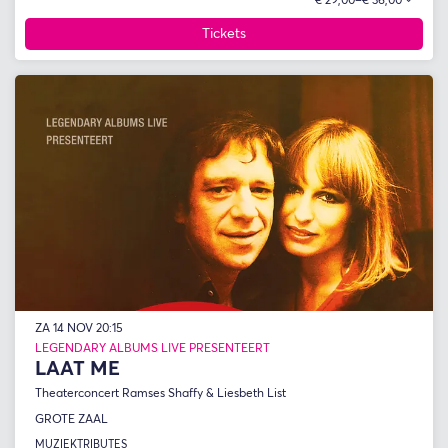
€ 29,00–€ 36,00
Tickets
ZA 14 NOV
20:15
LEGENDARY ALBUMS LIVE PRESENTEERT
LAAT ME
Theaterconcert Ramses Shaffy & Liesbeth List
GROTE ZAAL
MUZIEK
TRIBUTES