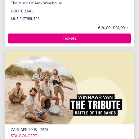
The Music Of Amy Winehouse
GROTE ZAAL
MUZIEK
TRIBUTES
€ 26,00–€ 32,00
Tickets
ZA 17 APR
20:15 - 22:15
STA-CONCERT