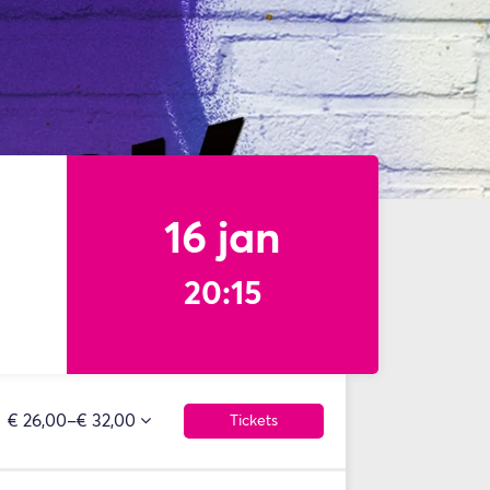
16 jan
20:15
€ 26,00–€ 32,00
Tickets