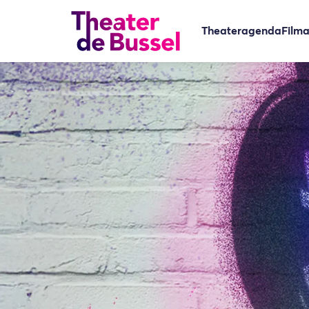
Theateragenda
Film