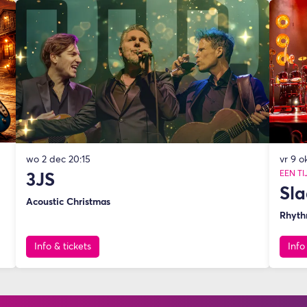
wo 2 dec
20:15
vr 9 o
EEN T
3JS
Sla
Acoustic Christmas
Rhyth
Info & tickets
Info