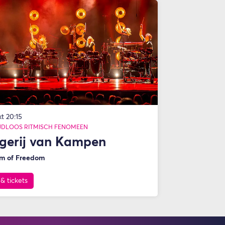
kt
20:15
IJDLOOS RITMISCH FENOMEEN
gerij van Kampen
m of Freedom
 & tickets