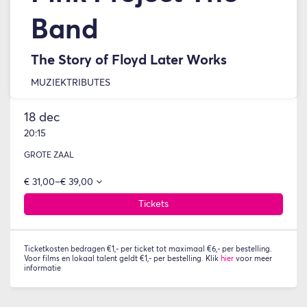
Band
The Story of Floyd Later Works
MUZIEK
TRIBUTES
18 dec
20:15
GROTE ZAAL
Inzo
€ 31,00–€ 39,00
Tickets
Ticketkosten bedragen €1,- per ticket tot maximaal €6,- per bestelling.
Voor films en lokaal talent geldt €1,- per bestelling. Klik
hier
voor meer
informatie