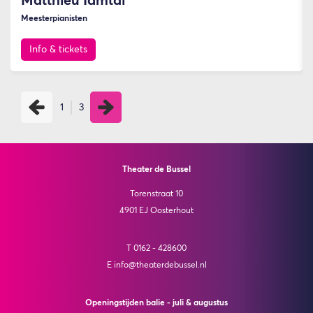
Matthieu Idmtal
Meesterpianisten
Info & tickets
1
3
Theater de Bussel
Torenstraat 10
4901 EJ Oosterhout
T 0162 - 428600
E info@theaterdebussel.nl
Openingstijden balie - juli & augustus