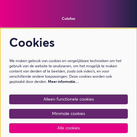
Colofon
© Theater de Bussel
powered by
Peppered
Cookies
Volg ons
We maken gebruik van cookies en vergelijkbare technieken om het
gebruik van de website te analyseren, om het mogelijk te maken
content van derden af te beelden, zoals ook video’s, en voor
verschillende andere toepassingen. Deze cookies worden ook
geplaatst door derden.
Meer informatie…
Meld je aan voor de nieuwsbrief
Alleen functionele cookies
Aanmelden
Minimale cookies
Alle cookies
Deze site wordt beschermd door reCAPTCHA, dataverwerking gebeurt in overeenstemming met de
Cloud Data Processing
Addendum
van Google.