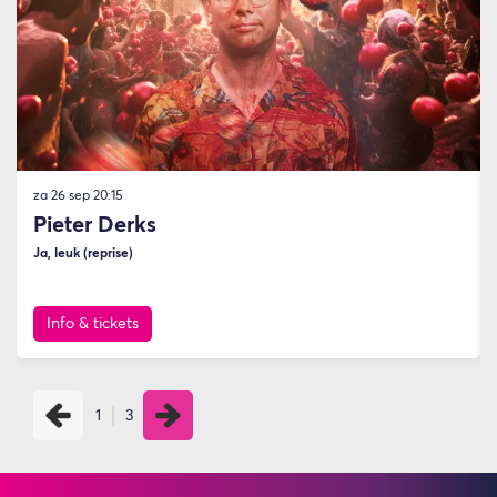
za 26 sep
20:15
Pieter Derks
Ja, leuk (reprise)
Info & tickets
1
3