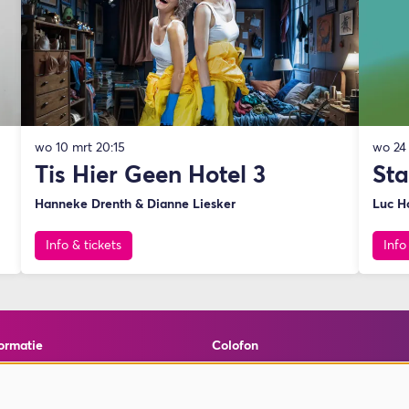
wo 10 mrt
20:15
wo 24
Tis Hier Geen Hotel 3
Sta
Hanneke Drenth & Dianne Liesker
Luc H
Info & tickets
Info
ormatie
Colofon
elde vragen
© Theater de Bussel
en cookies
powered by
Peppered