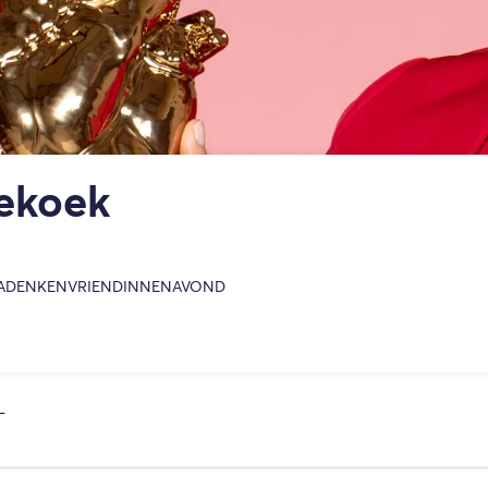
tekoek
NADENKEN
VRIENDINNENAVOND
L