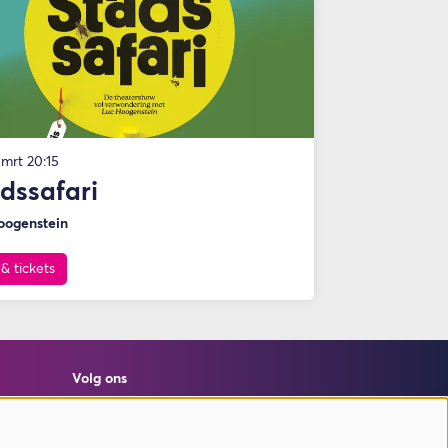
 mrt
20:15
dssafari
oogenstein
 & tickets
Volg ons