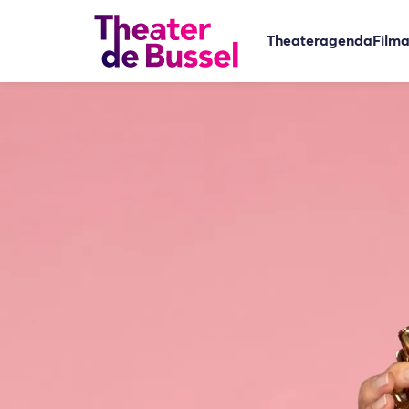
Theateragenda
Film