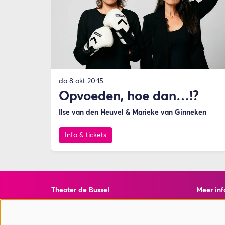
do 8 okt
20:15
Opvoeden, hoe dan…!?
Ilse van den Heuvel & Marieke van Ginneken
Info & tickets
Theater de Bussel
Meer inf
Torenstraat 10
Veelgest
4901 EJ Oosterhout
Privacy 