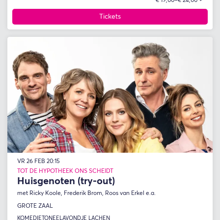
€ 19,00–€ 24,00
Tickets
VR 26 FEB
20:15
TOT DE HYPOTHEEK ONS SCHEIDT
Huisgenoten (try-out)
met Ricky Koole, Frederik Brom, Roos van Erkel e.a.
GROTE ZAAL
KOMEDIE
TONEEL
AVONDJE LACHEN