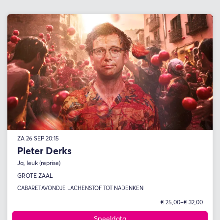
ZA 26 SEP
20:15
Pieter Derks
Ja, leuk (reprise)
GROTE ZAAL
CABARET
AVONDJE LACHEN
STOF TOT NADENKEN
€ 25,00–€ 32,00
Speeldata