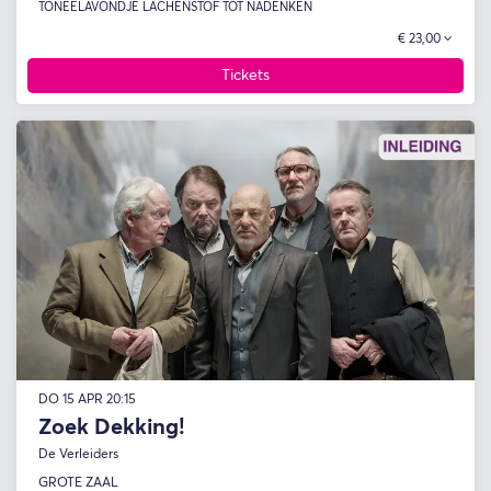
TONEEL
AVONDJE LACHEN
STOF TOT NADENKEN
€ 23,00
Tickets
DO 15 APR
20:15
Zoek Dekking!
De Verleiders
GROTE ZAAL