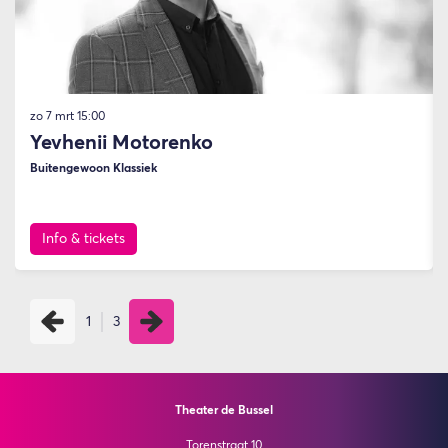
zo 7 mrt
15:00
Yevhenii Motorenko
Buitengewoon Klassiek
Info & tickets
1
3
Theater de Bussel
Torenstraat 10