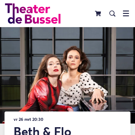
Menu
vr 26 mrt
20:30
Beth & Flo