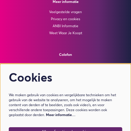
Meer informatie
Veelgestelde vragen
Privacy en cookies
ANBI Informatie
Weet Waar Je Koopt
Colofon
© Theater de Bussel
powered by
Peppered
Cookies
Volg ons
We maken gebruik van cookies en vergelijkbare technieken om het
gebruik van de website te analyseren, om het mogelijk te maken
content van derden af te beelden, zoals ook video’s, en voor
verschillende andere toepassingen. Deze cookies worden ook
geplaatst door derden.
Meer informatie…
Meld je aan voor de nieuwsbrief