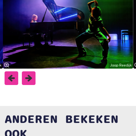
k
Jaap Reedijk
ANDEREN BEKEKEN
OOK