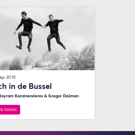
sep
20:15
h in de Bussel
Bayram Karamenderes & Gregor Dešman
 & tickets