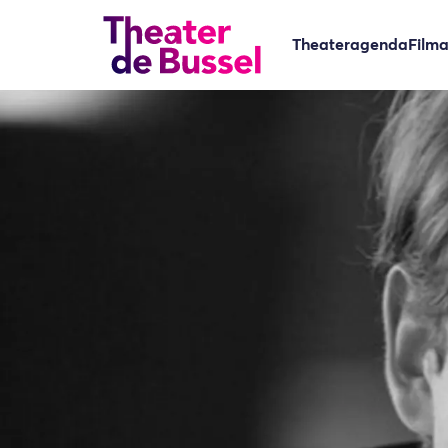
Theateragenda
Film