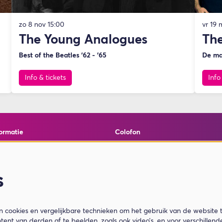
zo 8 nov
15:00
vr 19 
The Young Analogues
The
Best of the Beatles '62 - '65
De ma
Info & tickets
Info
ormatie
Colofon
elde vragen
© Theater de Bussel
en cookies
powered by
Peppered
ormatie
s
ar Je Koopt
cookies en vergelijkbare technieken om het gebruik van de website 
tent van derden af te beelden, zoals ook video’s, en voor verschillen