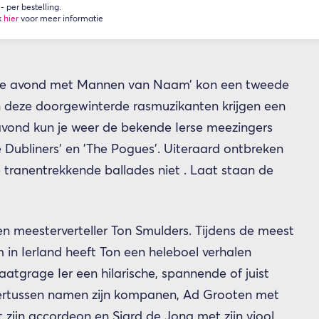
 per bestelling.
k
hier
voor meer informatie
erse avond met Mannen van Naam’ kon een tweede
van deze doorgewinterde rasmuzikanten krijgen een
e avond kun je weer de bekende Ierse meezingers
e Dubliners' en 'The Pogues'. Uiteraard ontbreken
tranentrekkende ballades niet . Laat staan de
n meesterverteller Ton Smulders. Tijdens de meest
in Ierland heeft Ton een heleboel verhalen
atgrage Ier een hilarische, spannende of juist
ertussen namen zijn kompanen, Ad Grooten met
 zijn accordeon en Siard de Jong met zijn viool,