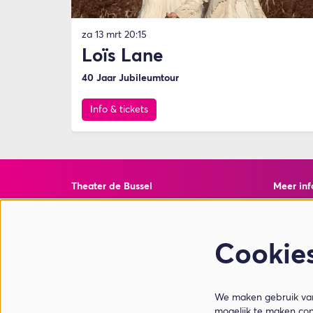
za 13 mrt
20:15
Loïs Lane
40 Jaar Jubileumtour
Info & tickets
Theater de Bussel
Meer inf
Torenstraat 10
Veelgest
4901 EJ Oosterhout
Privacy 
ANBI Inf
Cookie
Weet Wa
T 0162 - 428600
E info@theaterdebussel.nl
We maken gebruik van 
mogelijk te maken con