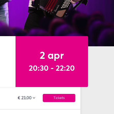
2 apr
20:30
-
22:20
€ 23,00
Tickets