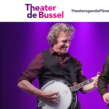
Theateragenda
Film