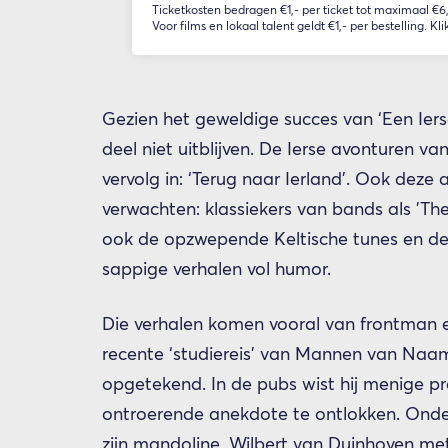
Ticketkosten bedragen €1,- per ticket tot maximaal €6,-
Voor films en lokaal talent geldt €1,- per bestelling. Kli
Gezien het geweldige succes van ‘Een I
deel niet uitblijven. De Ierse avonturen 
vervolg in: ‘Terug naar Ierland’. Ook dez
verwachten: klassiekers van bands als 'Th
ook de opzwepende Keltische tunes en de 
sappige verhalen vol humor.
Die verhalen komen vooral van frontman e
recente ‘studiereis’ van Mannen van Naam 
opgetekend. In de pubs wist hij menige pra
ontroerende anekdote te ontlokken. Ond
zijn mandoline, Wilbert van Duinhoven met