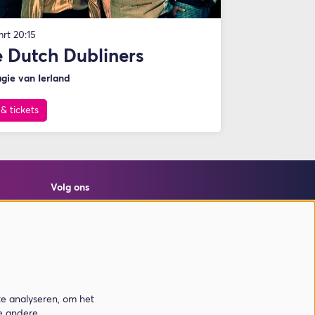
mrt
20:15
 Dutch Dubliners
gie van Ierland
 & tickets
Volg ons
Meld je aan voor de nieuwsbrief
te analyseren, om het
de andere