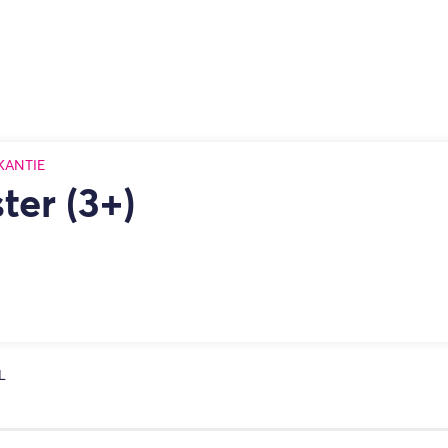
KANTIE
er (3+)
L