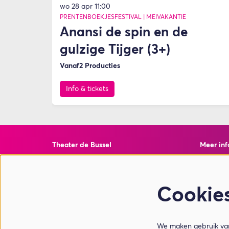
wo 28 apr
11:00
PRENTENBOEKJESFESTIVAL | MEIVAKANTIE
Anansi de spin en de
gulzige Tijger (3+)
Vanaf2 Producties
Info & tickets
Theater de Bussel
Meer inf
Torenstraat 10
Veelgest
4901 EJ Oosterhout
Privacy 
ANBI Inf
Cookie
Weet Wa
T 0162 - 428600
E info@theaterdebussel.nl
We maken gebruik van 