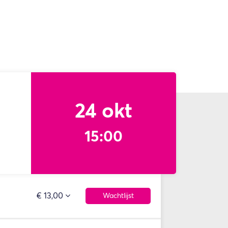
24 okt
15:00
€ 13,00
Wachtlijst
Inzoomen