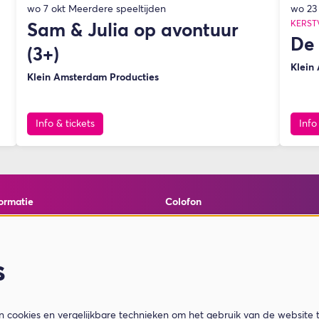
wo 23
wo 7 okt
Meerdere speeltijden
KERST
Sam & Julia op avontuur
De 
(3+)
Klein
Klein Amsterdam Producties
Info & tickets
Info
ormatie
Colofon
elde vragen
© Theater de Bussel
en cookies
powered by
Peppered
ormatie
s
ar Je Koopt
cookies en vergelijkbare technieken om het gebruik van de website 