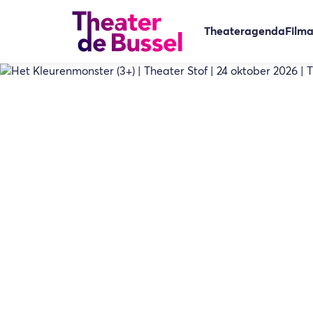
Theateragenda
Film