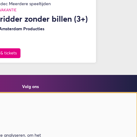
 dec
Meerdere speeltijden
VAKANTIE
ridder zonder billen (3+)
 Amsterdam Producties
 & tickets
Volg ons
Meld je aan voor de nieuwsbrief
te analyseren, om het