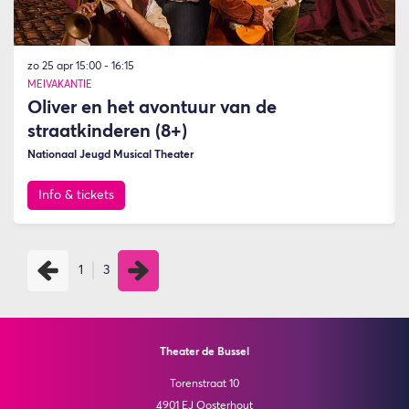
zo 25 apr
15:00 - 16:15
MEIVAKANTIE
Oliver en het avontuur van de
straatkinderen (8+)
Nationaal Jeugd Musical Theater
Info & tickets
1
3
Theater de Bussel
Torenstraat 10
4901 EJ Oosterhout