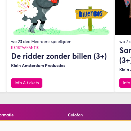
wo 23 dec
Meerdere speeltijden
wo 7 
KERSTVAKANTIE
Sam
De ridder zonder billen (3+)
(3+
Klein Amsterdam Producties
Klein
Info & tickets
Info
ormatie
Colofon
elde vragen
© Theater de Bussel