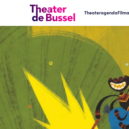
Theateragenda
Film