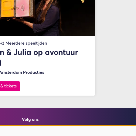
okt
Meerdere speeltijden
 & Julia op avontuur
)
 Amsterdam Producties
 & tickets
Volg ons