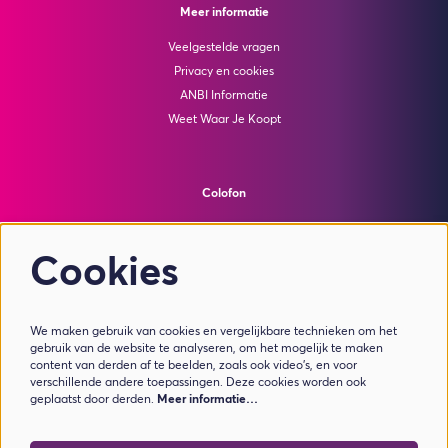
Meer informatie
Veelgestelde vragen
Privacy en cookies
ANBI Informatie
Weet Waar Je Koopt
Colofon
© Theater de Bussel
powered by
Peppered
Cookies
Volg ons
We maken gebruik van cookies en vergelijkbare technieken om het
gebruik van de website te analyseren, om het mogelijk te maken
content van derden af te beelden, zoals ook video’s, en voor
verschillende andere toepassingen. Deze cookies worden ook
geplaatst door derden.
Meer informatie…
Meld je aan voor de nieuwsbrief