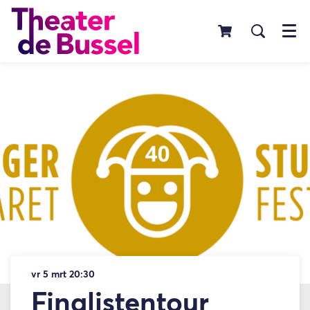
Menu
vr 5 mrt
20:30
Finalistentour