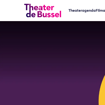
Theateragenda
Film