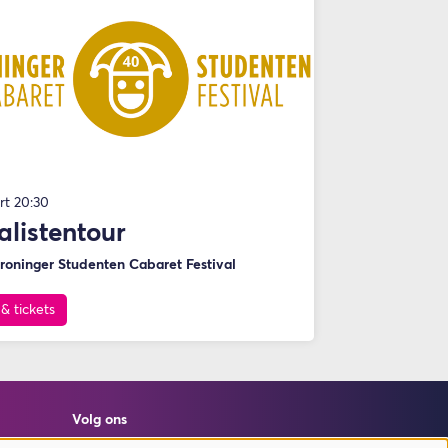
mrt
20:30
alistentour
roninger Studenten Cabaret Festival
 & tickets
Volg ons