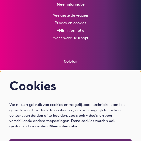
Meer informatie
Veelgestelde vragen
Privacy en cookies
ANBI Informatie
Weet Waar Je Koopt
Colofon
© Theater de Bussel
powered by
Peppered
Cookies
Volg ons
We maken gebruik van cookies en vergelijkbare technieken om het
gebruik van de website te analyseren, om het mogelijk te maken
content van derden af te beelden, zoals ook video’s, en voor
verschillende andere toepassingen. Deze cookies worden ook
geplaatst door derden.
Meer informatie…
Meld je aan voor de nieuwsbrief