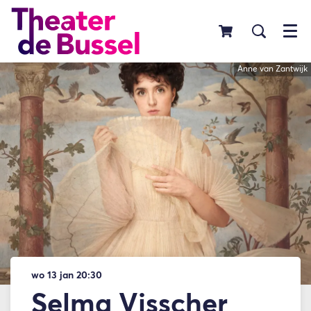
Menu
Anne van Zantwijk
wo 13 jan
20:30
Selma Visscher