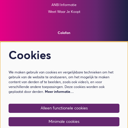
ANBI Informatie
Weet Waar Je Koopt
Colofon
© Theater de Bussel
powered by
Peppered
Cookies
Volg ons
We maken gebruik van cookies en vergelijkbare technieken om het
gebruik van de website te analyseren, om het mogelijk te maken
content van derden af te beelden, zoals ook video’s, en voor
verschillende andere toepassingen. Deze cookies worden ook
geplaatst door derden.
Meer informatie…
Meld je aan voor de nieuwsbrief
Alleen functionele cookies
Aanmelden
Minimale cookies