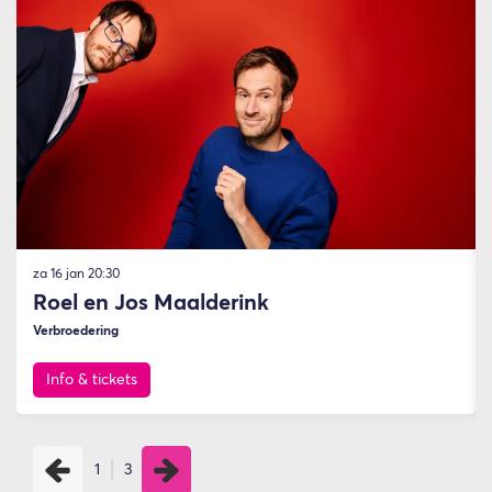
za 16 jan
20:30
Roel en Jos Maalderink
Verbroedering
Info & tickets
1
3