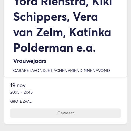
Yora Rienstra, Kiki
Schippers, Vera
van Zelm, Katinka
Polderman e.a.
Vrouwejaars
CABARET
AVONDJE LACHEN
VRIENDINNENAVOND
19 nov
20:15
-
21:45
GROTE ZAAL
Geweest