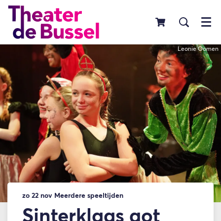
Menu
Leonie Oomen
zo 22 nov
Meerdere speeltijden
Sinterklaas got