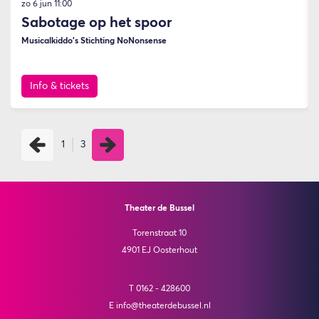
zo 6 jun
11:00
Sabotage op het spoor
Musicalkiddo’s Stichting NoNonsense
Info & tickets
1
3
Theater de Bussel
Torenstraat 10
4901 EJ Oosterhout
T 0162 - 428600
E info@theaterdebussel.nl