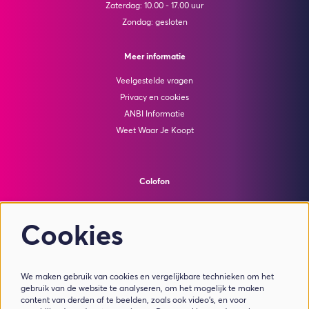
Zaterdag: 10.00 - 17.00 uur
Zondag: gesloten
Meer informatie
Veelgestelde vragen
Privacy en cookies
ANBI Informatie
Weet Waar Je Koopt
Colofon
© Theater de Bussel
powered by
Peppered
Cookies
Volg ons
We maken gebruik van cookies en vergelijkbare technieken om het
gebruik van de website te analyseren, om het mogelijk te maken
content van derden af te beelden, zoals ook video’s, en voor