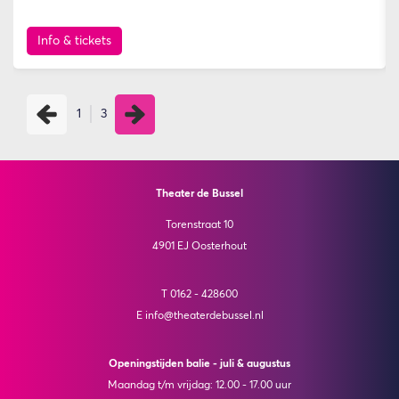
Info & tickets
1
3
Theater de Bussel
Torenstraat 10
4901 EJ Oosterhout
T 0162 - 428600
E info@theaterdebussel.nl
Openingstijden balie - juli & augustus
Maandag t/m vrijdag: 12.00 - 17.00 uur