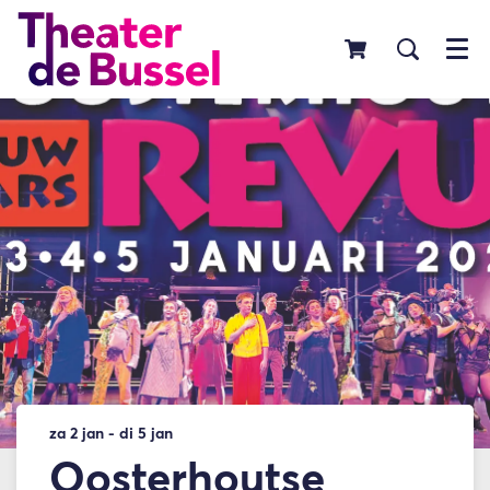
Menu
za 2 jan
-
di 5 jan
Oosterhoutse