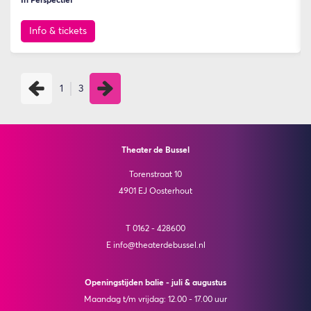
In Perspectief
Info & tickets
1
3
Theater de Bussel
Torenstraat 10
4901 EJ Oosterhout
T 0162 - 428600
E info@theaterdebussel.nl
Openingstijden balie - juli & augustus
Maandag t/m vrijdag: 12.00 - 17.00 uur