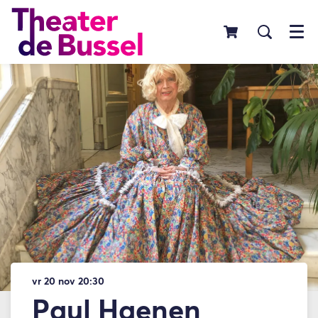
Menu
vr 20 nov
20:30
Paul Haenen