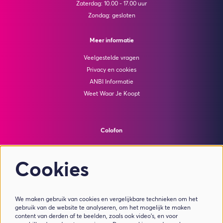
Zaterdag: 10.00 - 17.00 uur
Zondag: gesloten
Meer informatie
Veelgestelde vragen
Privacy en cookies
ANBI Informatie
Weet Waar Je Koopt
Colofon
© Theater de Bussel
powered by
Peppered
Cookies
Volg ons
We maken gebruik van cookies en vergelijkbare technieken om het
gebruik van de website te analyseren, om het mogelijk te maken
content van derden af te beelden, zoals ook video’s, en voor