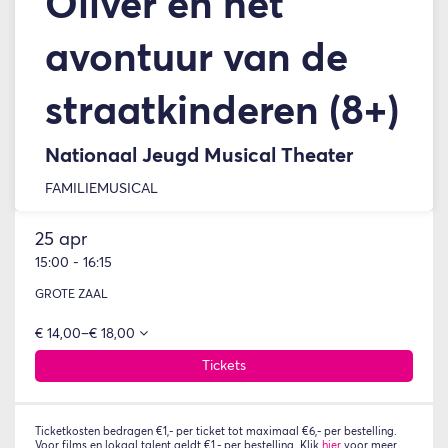
Oliver en het
avontuur van de
straatkinderen (8+)
Nationaal Jeugd Musical Theater
FAMILIE
MUSICAL
25 apr
15:00
-
16:15
GROTE ZAAL
€ 14,00–€ 18,00
Tickets
Ticketkosten bedragen €1,- per ticket tot maximaal €6,- per bestelling.
Voor films en lokaal talent geldt €1,- per bestelling. Klik
hier
voor meer