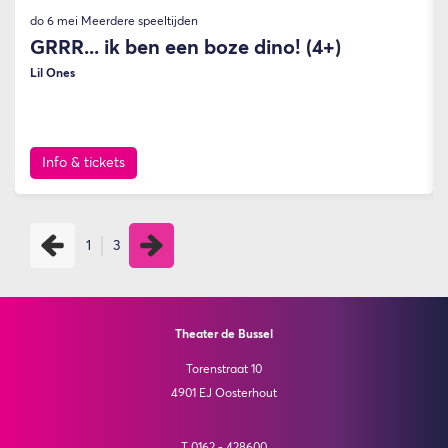
do 6 mei
Meerdere speeltijden
GRRR... ik ben een boze dino! (4+)
Lil Ones
Info & tickets
1
3
Theater de Bussel
Torenstraat 10
4901 EJ Oosterhout