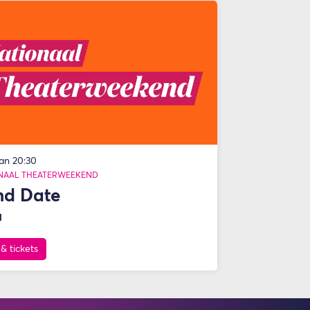
jan
20:30
NAAL THEATERWEEKEND
nd Date
l
 & tickets