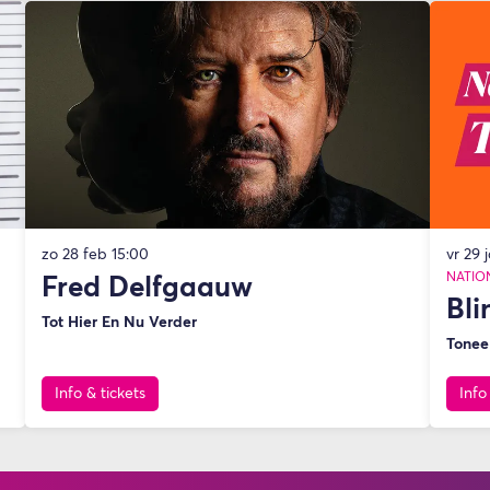
zo 28 feb
15:00
vr 29 
NATIO
Fred Delfgaauw
Bli
Tot Hier En Nu Verder
Tonee
Info & tickets
Info