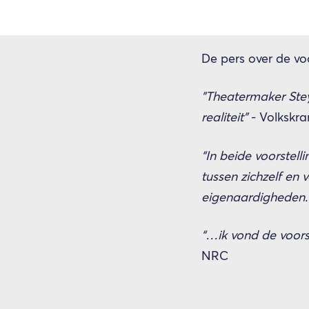
De pers over de voo
"Theatermaker Ste
realiteit"
- Volksk
“In beide voorstel
tussen zichzelf en
eigenaardigheden.
“…ik vond de voorst
NRC