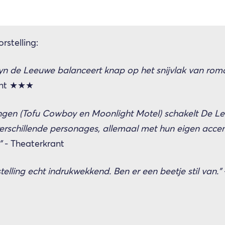
rstelling:
yn de Leeuwe balanceert knap op het snijvlak van rom
rant ★★★
lingen (Tofu Cowboy en Moonlight Motel) schakelt De L
 verschillende personages, allemaal met hun eigen acce
”
- Theaterkrant
elling echt indrukwekkend. Ben er een beetje stil van.”