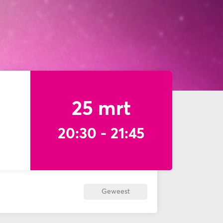
25 mrt
20:30
-
21:45
Geweest