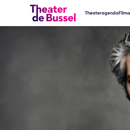
Theateragenda
Film