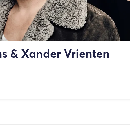
s & Xander Vrienten
)
L