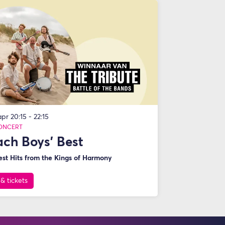
 apr
20:15 - 22:15
ONCERT
ch Boys' Best
est Hits from the Kings of Harmony
 & tickets