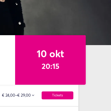
10 okt
20:15
€ 24,00–€ 29,00
Tickets