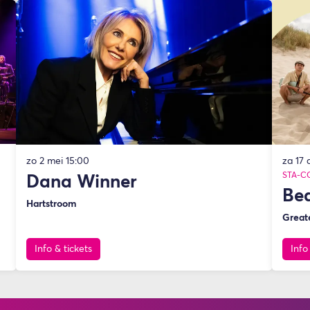
zo 2 mei
15:00
za 17
STA-C
Dana Winner
Bea
Hartstroom
Great
Info & tickets
Info