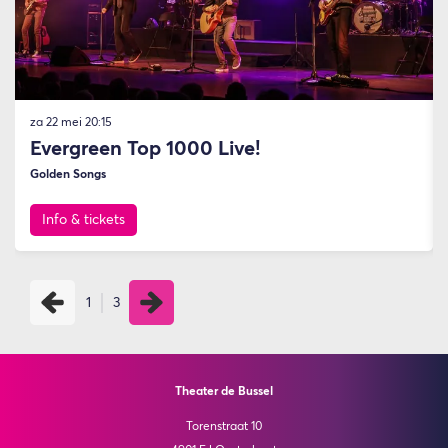
za 22 mei
20:15
Evergreen Top 1000 Live!
Golden Songs
Info & tickets
1
3
Theater de Bussel
Torenstraat 10