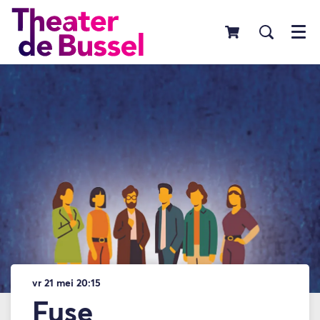
Menu
vr 21 mei
20:15
Fuse