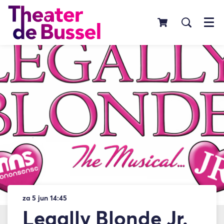
Menu
za 5 jun
14:45
Legally Blonde Jr.