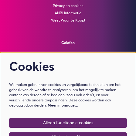
Privacy en cookies
ANBI Informatie
Weet Waar Je Koopt
Colofon
© Theater de Bussel
powered by
Peppered
Cookies
Volg ons
We maken gebruik van cookies en vergelijkbare technieken om het
gebruik van de website te analyseren, om het mogelijk te maken
content van derden af te beelden, zoals ook video’s, en voor
verschillende andere toepassingen. Deze cookies worden ook
geplaatst door derden.
Meer informatie…
Meld je aan voor de nieuwsbrief
Alleen functionele cookies
Aanmelden