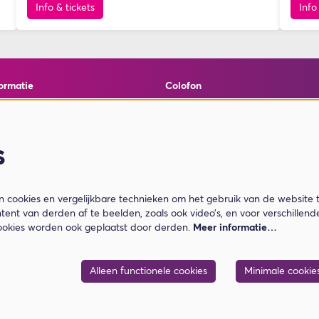
Info & tickets
Info
ormatie
Colofon
elde vragen
© Theater de Bussel
en cookies
powered by
Peppered
ormatie
s
ar Je Koopt
cookies en vergelijkbare technieken om het gebruik van de website 
tent van derden af te beelden, zoals ook video’s, en voor verschillen
ookies worden ook geplaatst door derden.
Meer informatie…
Alleen functionele cookies
Minimale cookie