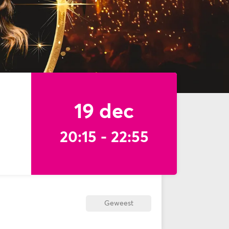
19 dec
20:15
-
22:55
Geweest