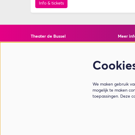
Info & tickets
Theater de Bussel
Meer inf
Torenstraat 10
Veelgest
4901 EJ Oosterhout
Privacy 
ANBI Inf
Cookie
Weet Wa
T 0162 - 428600
E info@theaterdebussel.nl
We maken gebruik van 
mogelijk te maken con
Openingstijden balie - juli & augustus
toepassingen. Deze c
Maandag t/m vrijdag: 12.00 - 17.00 uur
Zaterdag: 10.00 - 17.00 uur
Zondag: gesloten