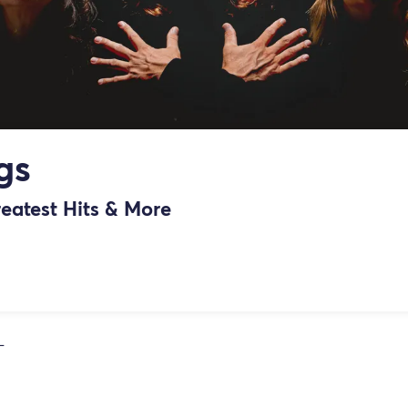
gs
eatest Hits & More
L