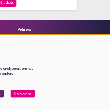
 & tickets
Volg ons
Meld je aan voor de nieuwsbrief
te analyseren, om het
de andere
Aanmelden
Deze site wordt beschermd door reCAPTCHA, dataverwerking gebeurt in
s
Alle cookies
overeenstemming met de
Cloud Data Processing Addendum
van Google.