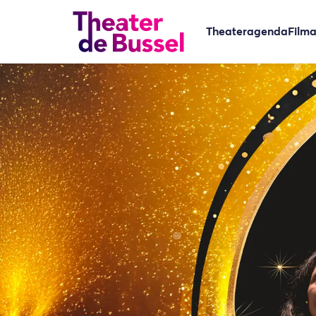
Theateragenda
Film