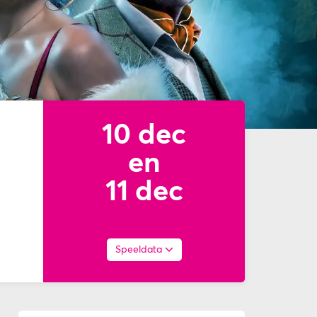
10 dec
en
11 dec
Inzoomen
Speeldata