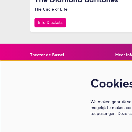
The Diamond Baritones
The Circle of Life
Info & tickets
Theater de Bussel
Meer inf
Torenstraat 10
Veelgest
4901 EJ Oosterhout
Privacy 
ANBI Inf
Cookie
Weet Wa
T 0162 - 428600
E info@theaterdebussel.nl
We maken gebruik van 
mogelijk te maken con
Openingstijden balie - juli & augustus
toepassingen. Deze c
Maandag t/m vrijdag: 12.00 - 17.00 uur
Zaterdag: 10.00 - 17.00 uur