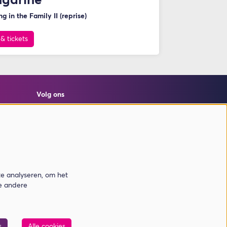
ngarine
g in the Family II (reprise)
 & tickets
Volg ons
Meld je aan voor de nieuwsbrief
te analyseren, om het
de andere
Aanmelden
Deze site wordt beschermd door reCAPTCHA, dataverwerking gebeurt in
s
Alle cookies