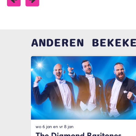
ANDEREN BEKEK
Overslaan
wo 6 jan
en
vr 8 jan