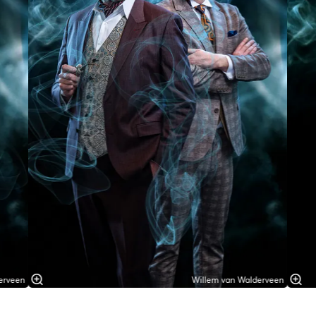
erveen
Willem van Walderveen