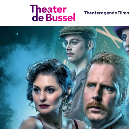
Theateragenda
Film