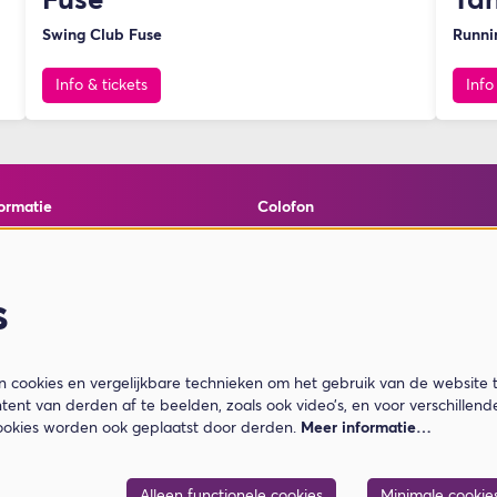
Fuse
Ta
Swing Club Fuse
Runnin
Info & tickets
Info
ormatie
Colofon
elde vragen
© Theater de Bussel
en cookies
powered by
Peppered
ormatie
s
ar Je Koopt
cookies en vergelijkbare technieken om het gebruik van de website 
tent van derden af te beelden, zoals ook video’s, en voor verschillen
ookies worden ook geplaatst door derden.
Meer informatie…
Alleen functionele cookies
Minimale cookie