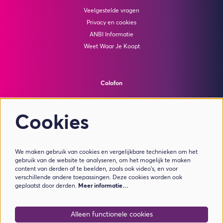
Veelgestelde vragen
Privacy en cookies
ANBI Informatie
Weet Waar Je Koopt
Colofon
© Theater de Bussel
powered by
Peppered
Cookies
Volg ons
We maken gebruik van cookies en vergelijkbare technieken om het
gebruik van de website te analyseren, om het mogelijk te maken
content van derden af te beelden, zoals ook video’s, en voor
verschillende andere toepassingen. Deze cookies worden ook
geplaatst door derden.
Meer informatie…
Meld je aan voor de nieuwsbrief
Alleen functionele cookies