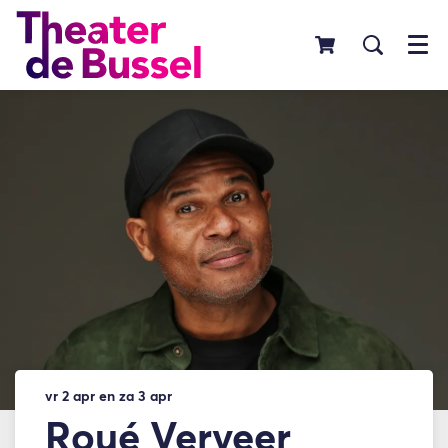
Menu
vr 2 apr
en
za 3 apr
Roué Verveer