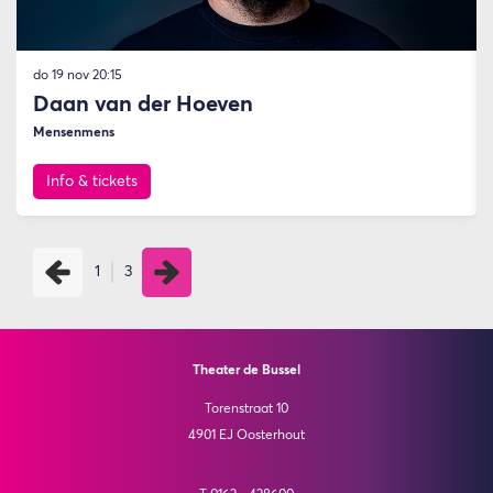
do 19 nov
20:15
Daan van der Hoeven
Mensenmens
Info & tickets
1
3
Theater de Bussel
Torenstraat 10
4901 EJ Oosterhout