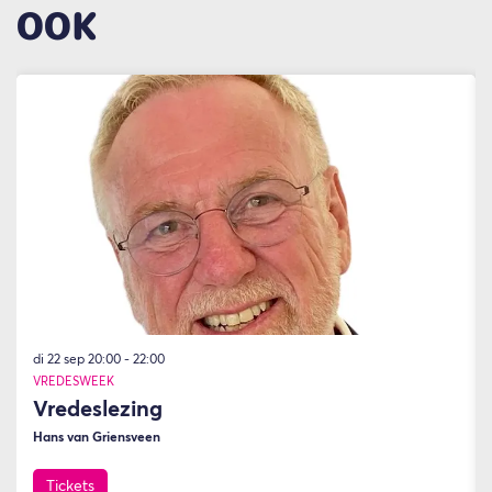
OOK
Overslaan
di 22 sep
20:00 - 22:00
VREDESWEEK
Vredeslezing
Hans van Griensveen
Tickets