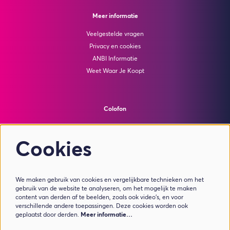
Meer informatie
Veelgestelde vragen
Privacy en cookies
ANBI Informatie
Weet Waar Je Koopt
Colofon
© Theater de Bussel
powered by
Peppered
Cookies
Volg ons
We maken gebruik van cookies en vergelijkbare technieken om het
gebruik van de website te analyseren, om het mogelijk te maken
content van derden af te beelden, zoals ook video’s, en voor
verschillende andere toepassingen. Deze cookies worden ook
geplaatst door derden.
Meer informatie…
Meld je aan voor de nieuwsbrief