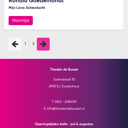
Ronald Goedemondt
Mijn Lieve Achterdocht
Wachtlijst
1
3
Theater de Bussel
Torenstraat 10
4901 EJ Oosterhout
T 0162 - 428600
E info@theaterdebussel.nl
Openingstijden balie - juli & augustus