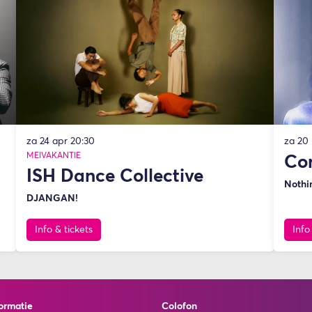
za 24 apr
20:30
za 20
MEIVAKANTIE
Co
ISH Dance Collective
Nothi
DJANGAN!
Info & tickets
Info
ormatie
Colofon