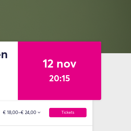
en
12 nov
20:15
€ 18,00–€ 24,00
Tickets