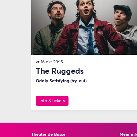
vr 16 okt
20:15
The Ruggeds
Oddly Satisfying (try-out)
Info & tickets
Theater de Bussel
Meer inf