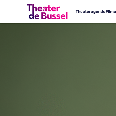
Theateragenda
Film