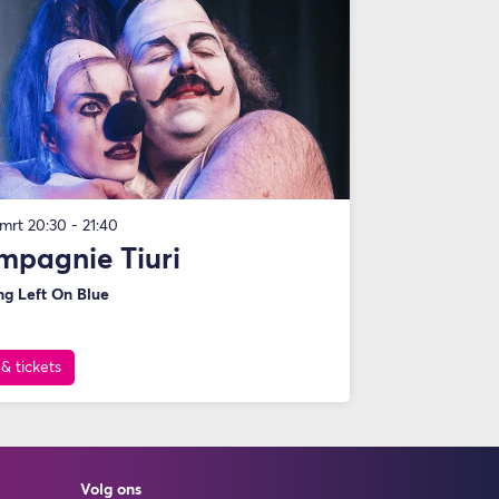
 mrt
20:30 - 21:40
mpagnie Tiuri
ng Left On Blue
 & tickets
Volg ons