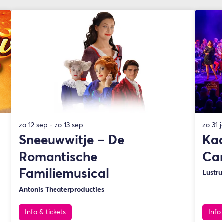
za 12 sep
-
zo 13 sep
zo 31 
Sneeuwwitje – De
Ka
Romantische
Ca
Familiemusical
Lustr
Antonis Theaterproducties
Info & tickets
Info