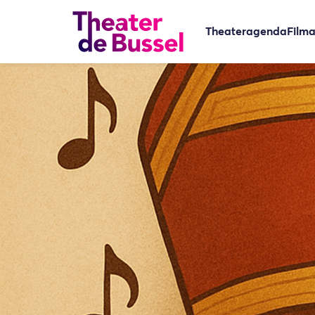
Theateragenda
Film