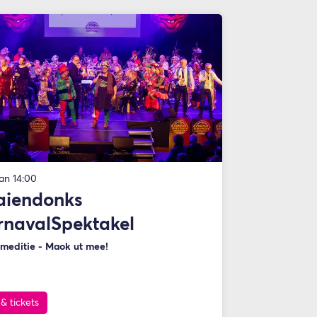
jan
14:00
aiendonks
rnavalSpektakel
umeditie - Maok ut mee!
 & tickets