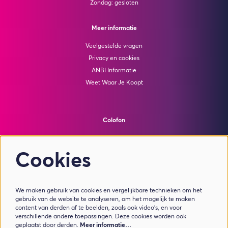
Zondag: gesloten
Meer informatie
Veelgestelde vragen
Privacy en cookies
ANBI Informatie
Weet Waar Je Koopt
Colofon
© Theater de Bussel
powered by
Peppered
Cookies
Volg ons
We maken gebruik van cookies en vergelijkbare technieken om het
gebruik van de website te analyseren, om het mogelijk te maken
content van derden af te beelden, zoals ook video’s, en voor
verschillende andere toepassingen. Deze cookies worden ook
geplaatst door derden.
Meer informatie…