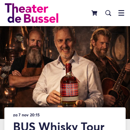
Menu
za 7 nov
20:15
BUS Whisky Tour