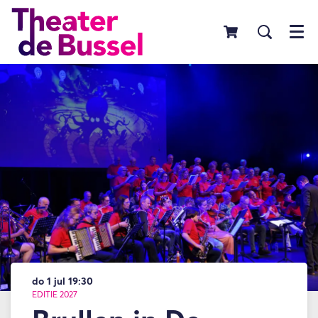
Menu
do 1 jul
19:30
EDITIE 2027