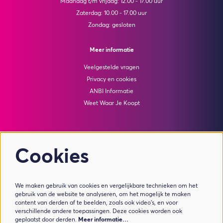
Maandag t/m vrijdag: 12.00 - 17.00 uur
Zaterdag: 10.00 - 17.00 uur
Zondag: gesloten
Meer informatie
Veelgestelde vragen
Privacy en cookies
ANBI Informatie
Weet Waar Je Koopt
Colofon
Cookies
© Theater de Bussel
powered by
Peppered
We maken gebruik van cookies en vergelijkbare technieken om het
Volg ons
gebruik van de website te analyseren, om het mogelijk te maken
content van derden af te beelden, zoals ook video’s, en voor
verschillende andere toepassingen. Deze cookies worden ook
geplaatst door derden.
Meer informatie…