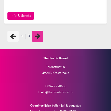
Info & tickets
1
3
Theater de Bussel
Torenstraat 10
4901 EJ Oosterhout
T 0162 - 428600
E info@theaterdebussel.nl
Openingstijden balie - juli & augustus