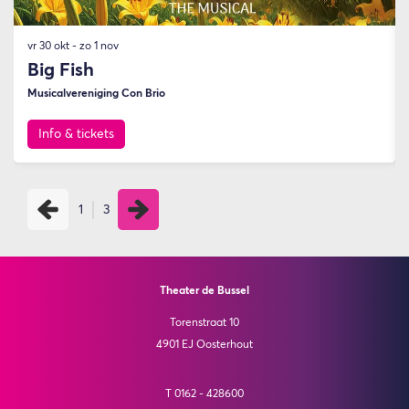
vr 30 okt
-
zo 1 nov
Big Fish
Musicalvereniging Con Brio
Info & tickets
1
3
Theater de Bussel
Torenstraat 10
4901 EJ Oosterhout
T 0162 - 428600