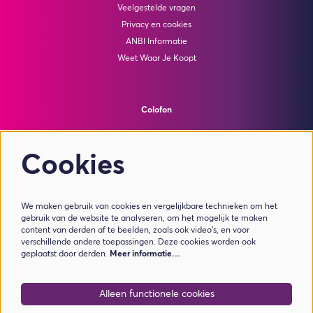
Veelgestelde vragen
Privacy en cookies
ANBI Informatie
Weet Waar Je Koopt
Colofon
© Theater de Bussel
powered by
Peppered
Cookies
Volg ons
We maken gebruik van cookies en vergelijkbare technieken om het
gebruik van de website te analyseren, om het mogelijk te maken
content van derden af te beelden, zoals ook video’s, en voor
verschillende andere toepassingen. Deze cookies worden ook
geplaatst door derden.
Meer informatie…
Meld je aan voor de nieuwsbrief
Alleen functionele cookies