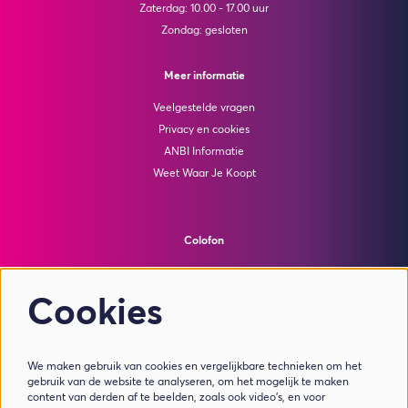
Zaterdag: 10.00 - 17.00 uur
Zondag: gesloten
Meer informatie
Veelgestelde vragen
Privacy en cookies
ANBI Informatie
Weet Waar Je Koopt
Colofon
© Theater de Bussel
powered by
Peppered
Cookies
Volg ons
We maken gebruik van cookies en vergelijkbare technieken om het
gebruik van de website te analyseren, om het mogelijk te maken
content van derden af te beelden, zoals ook video’s, en voor