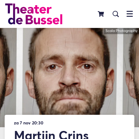
Menu
Scala Photography
za 7 nov
20:30
Martijn Crins