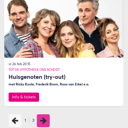
vr 26 feb
20:15
TOT DE HYPOTHEEK ONS SCHEIDT
Huisgenoten (try-out)
met Ricky Koole, Frederik Brom, Roos van Erkel e.a.
Info & tickets
1
3