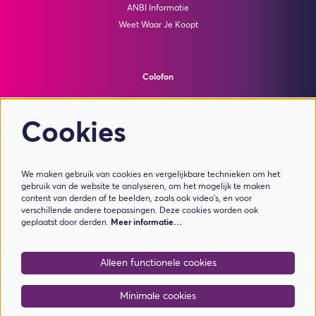
ANBI Informatie
Weet Waar Je Koopt
Colofon
© Theater de Bussel
powered by
Peppered
Cookies
Volg ons
We maken gebruik van cookies en vergelijkbare technieken om het
gebruik van de website te analyseren, om het mogelijk te maken
content van derden af te beelden, zoals ook video’s, en voor
verschillende andere toepassingen. Deze cookies worden ook
geplaatst door derden.
Meer informatie…
Meld je aan voor de nieuwsbrief
Alleen functionele cookies
Aanmelden
Minimale cookies