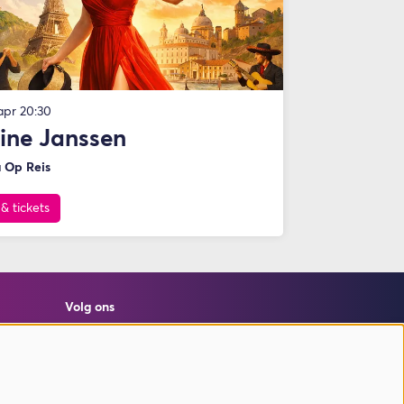
 apr
20:30
ine Janssen
 Op Reis
 & tickets
Volg ons
Meld je aan voor de nieuwsbrief