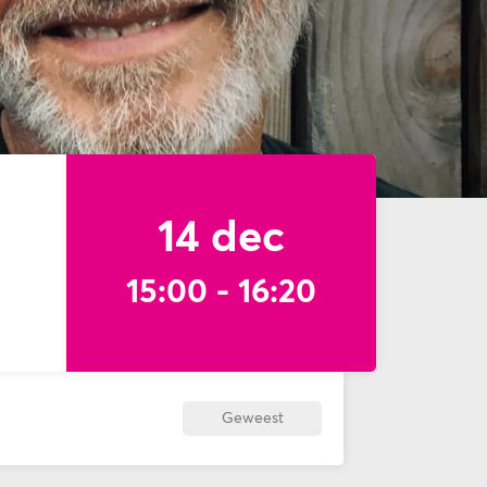
14 dec
15:00
-
16:20
Geweest
Inzoomen