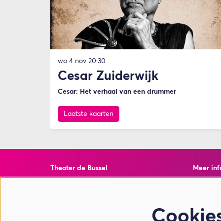
wo 4 nov
20:30
Cesar Zuiderwijk
Cesar: Het verhaal van een drummer
Laatste kaarten
Theater de Bussel
Meer inf
Torenstraat 10
Veelgest
4901 EJ Oosterhout
Privacy 
ANBI Inf
Cookie