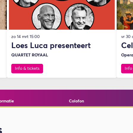
zo 14 mrt
15:00
vr 30
Loes Luca presenteert
Cel
QUARTET ROYAAL
Opera
Info & tickets
Info
ormatie
Colofon
elde vragen
© Theater de Bussel
en cookies
powered by
Peppered
ormatie
s