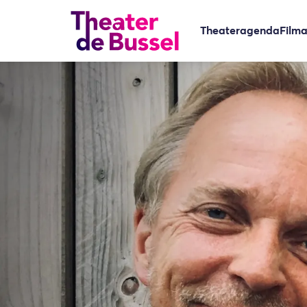
Theateragenda
Film