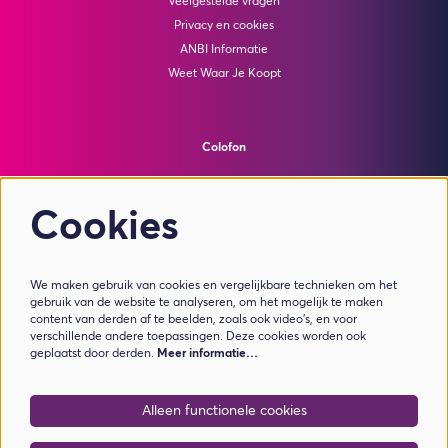
Veelgestelde vragen
Privacy en cookies
ANBI Informatie
Weet Waar Je Koopt
Colofon
© Theater de Bussel
powered by
Peppered
Cookies
Volg ons
We maken gebruik van cookies en vergelijkbare technieken om het
gebruik van de website te analyseren, om het mogelijk te maken
content van derden af te beelden, zoals ook video’s, en voor
verschillende andere toepassingen. Deze cookies worden ook
geplaatst door derden.
Meer informatie…
Meld je aan voor de nieuwsbrief
Alleen functionele cookies
Aanmelden