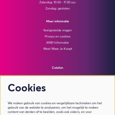
Zaterdag: 10.00 - 17.00 uur
Zondag: gesloten
Meer informatie
Veelgestelde vragen
Privacy en cookies
ANBI Informatie
Weet Waar Je Koopt
Colofon
© Theater de Bussel
powered by
Peppered
Cookies
Volg ons
We maken gebruik van cookies en vergelijkbare technieken om het
gebruik van de website te analyseren, om het mogelijk te maken
content van derden af te beelden, zoals ook video’s, en voor