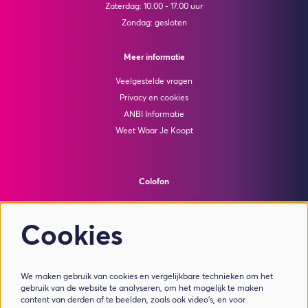
Zaterdag: 10.00 - 17.00 uur
Zondag: gesloten
Meer informatie
Veelgestelde vragen
Privacy en cookies
ANBI Informatie
Weet Waar Je Koopt
Colofon
© Theater de Bussel
powered by
Peppered
Cookies
Volg ons
We maken gebruik van cookies en vergelijkbare technieken om het
gebruik van de website te analyseren, om het mogelijk te maken
content van derden af te beelden, zoals ook video’s, en voor