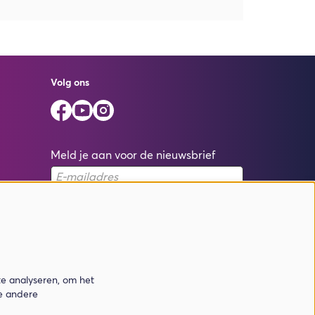
Volg ons
Meld je aan voor de nieuwsbrief
Aanmelden
Deze site wordt beschermd door reCAPTCHA, dataverwerking gebeurt in
overeenstemming met de
Cloud Data Processing Addendum
van Google.
te analyseren, om het
de andere