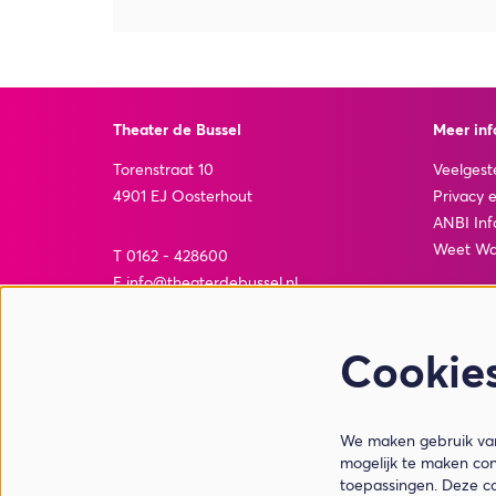
Theater de Bussel
Meer inf
Torenstraat 10
Veelgest
4901 EJ Oosterhout
Privacy 
ANBI Inf
Weet Wa
T 0162 - 428600
E info@theaterdebussel.nl
Openingstijden balie - juli & augustus
Cookie
Maandag t/m vrijdag: 12.00 - 17.00 uur
Zaterdag: 10.00 - 17.00 uur
Zondag: gesloten
We maken gebruik van 
mogelijk te maken con
toepassingen. Deze c